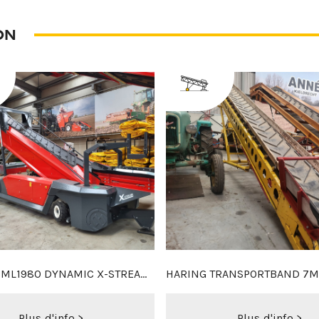
ON
X6M DUO
MACLOUIS 2M25 SET
Plus d'info >
Plus d'info >