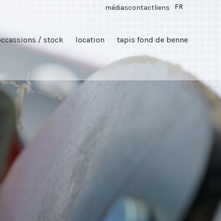
FR
médias
contact
liens
occassions / stock
location
tapis fond de benne