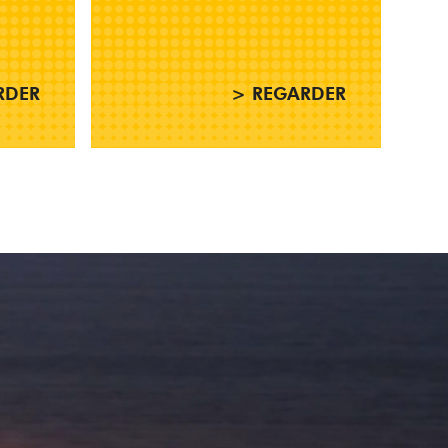
RDER
> REGARDER