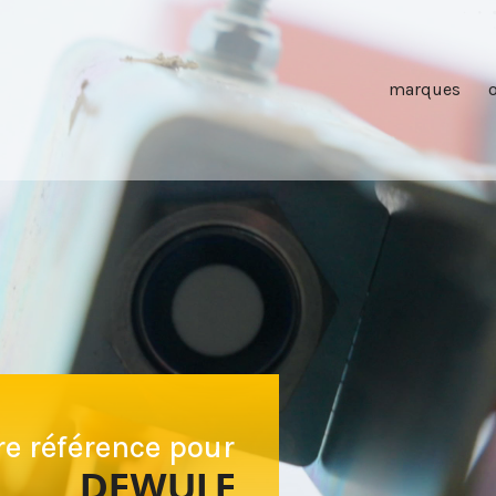
marques
re référence pour
DEWULF