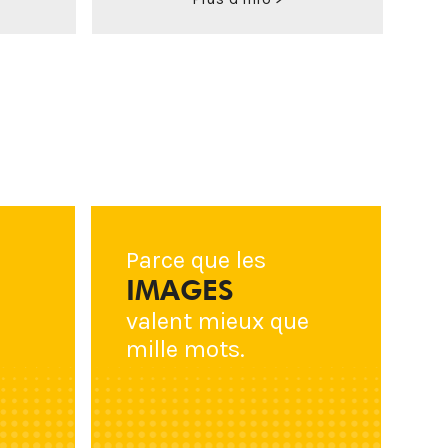
Parce que les
IMAGES
valent mieux que
mille mots.