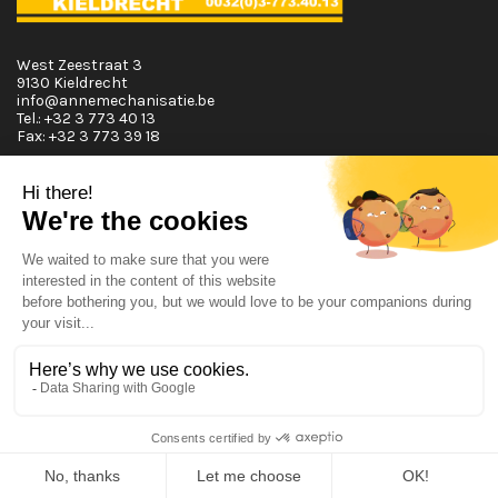
West Zeestraat 3
9130 Kieldrecht
info@annemechanisatie.be
Tel.:
+32 3 773 40 13
Fax:
+32 3 773 39 18
Horaires d'ouvertures
Lundi T.E.M. Vendredi :
De 08:00 à 12:00 et de 13:00 à 17:30
Samedi :
De 08:00 à 12:00
Dimanche:
Fermé