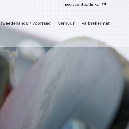
NL
media
contact
links
tweedehands / voorraad
verhuur
valbrekermat