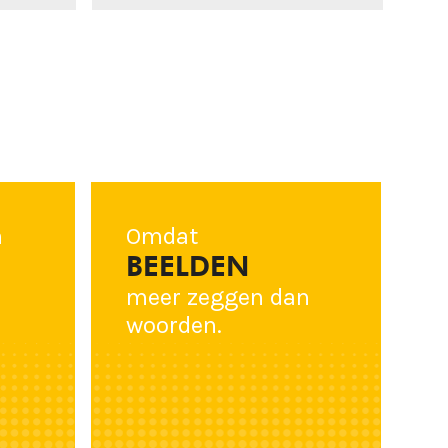
n
Omdat
BEELDEN
meer zeggen dan
woorden.