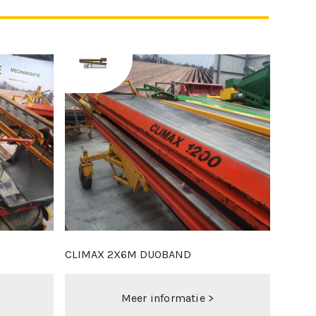
DEZEURE D18XL - NIEUW
BERTH
Meer informatie >