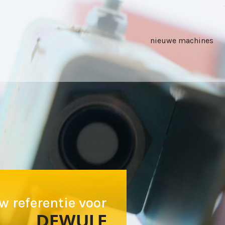
nieuwe machines
w referentie voor
DEWULF