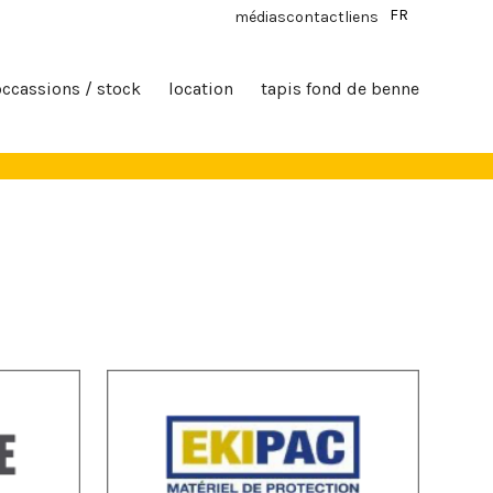
FR
médias
contact
liens
occassions / stock
location
tapis fond de benne