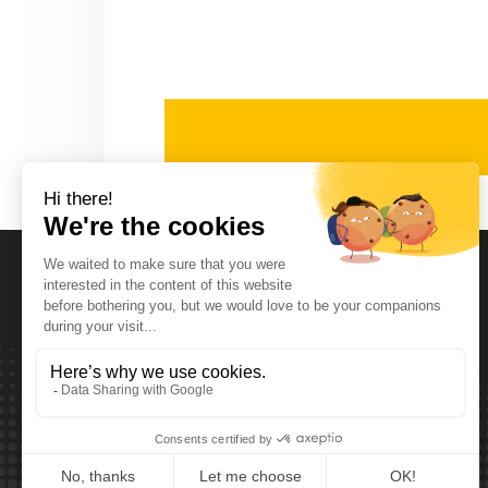
Horaires d'ouvertures
Lundi T.E.M. Vendredi :
De 08:00 à 12:00 et de 13:00 à 17:30
Samedi :
De 08:00 à 12:00
Dimanche:
Fermé