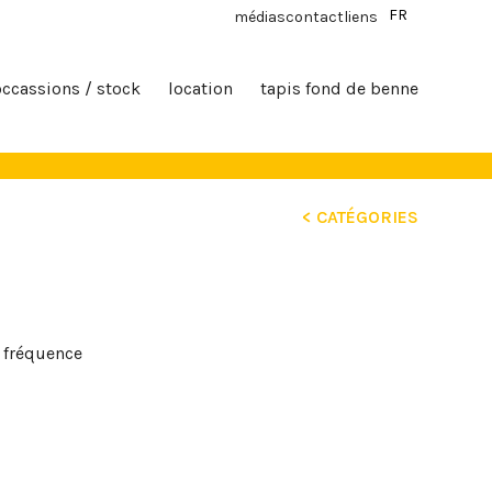
FR
médias
contact
liens
occassions / stock
location
tapis fond de benne
< CATÉGORIES
 fréquence