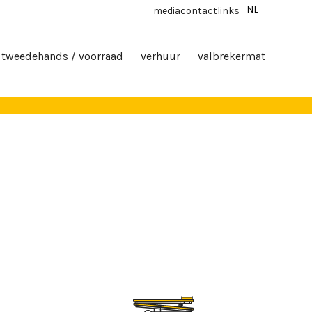
NL
media
contact
links
tweedehands / voorraad
verhuur
valbrekermat