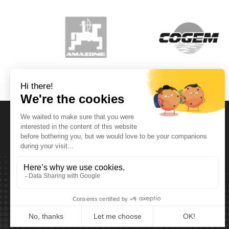
Horaires d'ouvertures
Lundi T.E.M. Vendredi :
De 08:00 à 12:00 et de 13:00 à 17:30
Samedi :
De 08:00 à 12:00
Dimanche:
Fermé