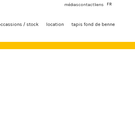
FR
médias
contact
liens
occassions / stock
location
tapis fond de benne