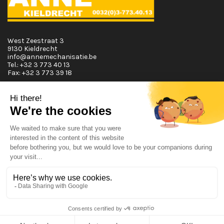
West Zeestraat 3
9130 Kieldrecht
info@annemechanisatie.be
Tel.:
+32 3 773 40 13
Fax:
+32 3 773 39 18
Horaires d'ouvertures
Lundi T.E.M. Vendredi :
De 08:00 à 12:00 et de 13:00 à 17:30
Samedi :
De 08:00 à 12:00
Dimanche:
Fermé