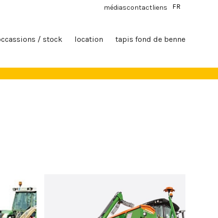
FR
médias
contact
liens
occassions / stock
location
tapis fond de benne