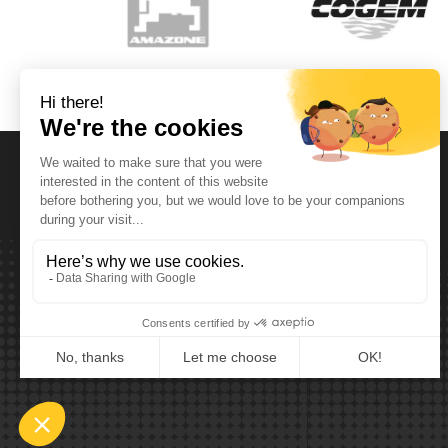
Horaires d'ouvertures
Lundi T.E.M. Vendredi :
De 08:00 à 12:00 et de 13:00 à 17:30
Samedi :
De 08:00 à 12:00
Dimanche:
Fermé