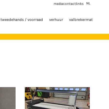
NL
media
contact
links
tweedehands / voorraad
verhuur
valbrekermat