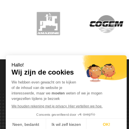
OPENINGSUREN
Maandag T.E.M. Vrijdag :
Van 08:00 tot 12:00 en van 13:00 tot 17:30
Zaterdag :
Van 08:00 tot 12:00
Zondag:
Gesloten