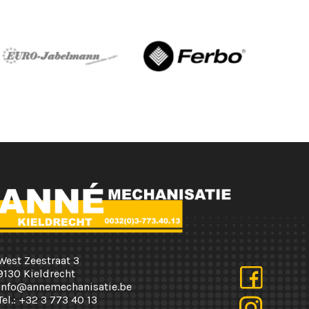
West Zeestraat 3
9130 Kieldrecht
info@annemechanisatie.be
Tel.:
+32 3 773 40 13