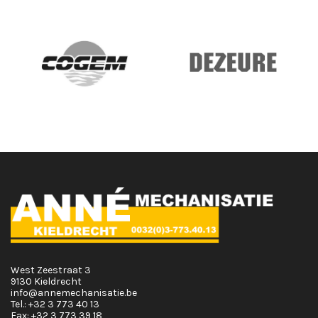
West Zeestraat 3
9130 Kieldrecht
info@annemechanisatie.be
Tel.:
+32 3 773 40 13
Fax:
+32 3 773 39 18