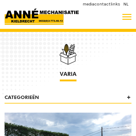
media
contact
links
NL
VARIA
CATEGORIEËN