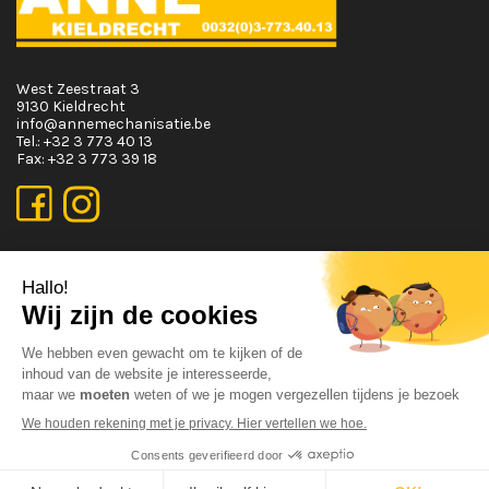
West Zeestraat 3
9130 Kieldrecht
info@annemechanisatie.be
Tel.:
+32 3 773 40 13
Fax:
+32 3 773 39 18
OPENINGSUREN
Maandag T.E.M. Vrijdag :
Van 08:00 tot 12:00 en van 13:00 tot 17:30
Zaterdag :
Van 08:00 tot 12:00
Zondag:
Gesloten