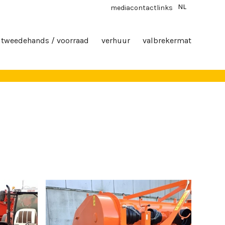
NL
media
contact
links
tweedehands / voorraad
verhuur
valbrekermat