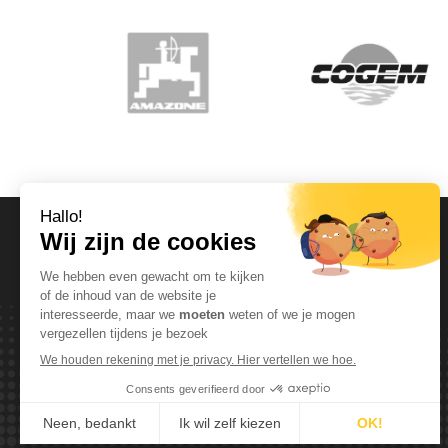
OPENINGSUREN
Maandag T.E.M. Vrijdag :
Van 08:00 tot 12:00 en van 13:00 tot 17:30
Zaterdag :
Van 08:00 tot 12:00
Zondag:
Gesloten