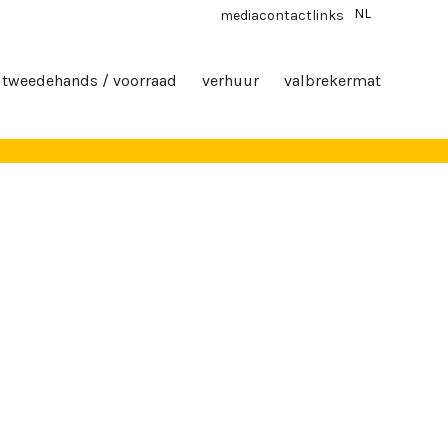
NL
media
contact
links
tweedehands / voorraad
verhuur
valbrekermat