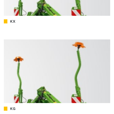
KX
KG