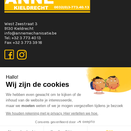
West Zeestraat 3
9130 Kieldrecht
info@annemechanisatie.be
Tel.:
+32 3 773 40 13
Fax:
+32 3 773 39 18
OPENINGSUREN
Maandag T.E.M. Vrijdag :
Van 08:00 tot 12:00 en van 13:00 tot 17:30
Zaterdag :
Van 08:00 tot 12:00
Zondag:
Gesloten