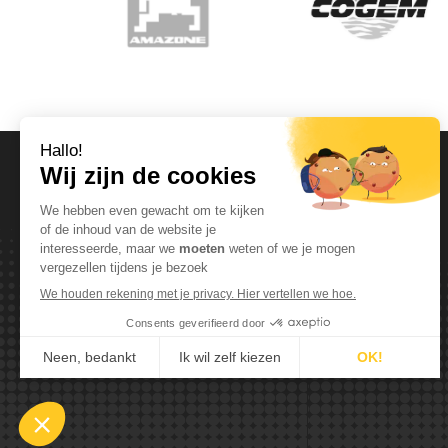
OPENINGSUREN
Maandag T.E.M. Vrijdag :
Van 08:00 tot 12:00 en van 13:00 tot 17:30
Zaterdag :
Van 08:00 tot 12:00
Zondag:
Gesloten