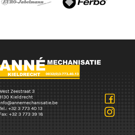
West Zeestraat 3
9130 Kieldrecht
info@annemechanisatie.be
Tel.:
+32 3 773 40 13
Fax:
+32 3 773 39 18