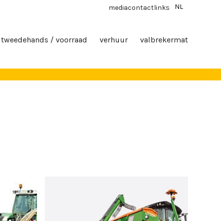
NL
media
contact
links
tweedehands / voorraad
verhuur
valbrekermat